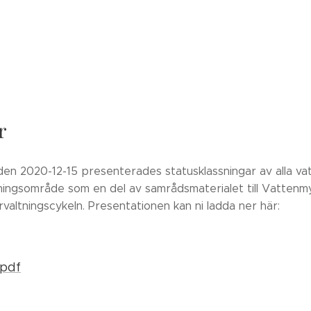
r
en 2020-12-15 presenterades statusklassningar av alla va
nningsområde som en del av samrådsmaterialet till Vatten
valtningscykeln. Presentationen kan ni ladda ner här:
.pdf