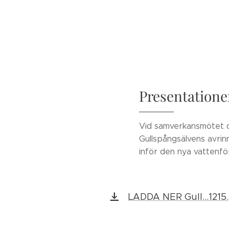
Presentatione
Vid samverkansmötet d
Gullspångsälvens avri
inför den nya vattenför
LADDA NER Gull...1215