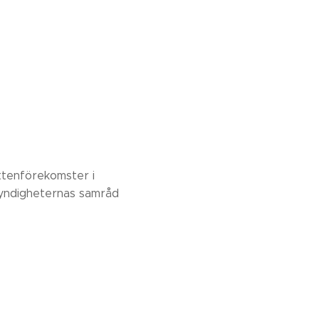
ttenförekomster i
myndigheternas samråd